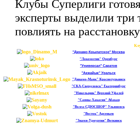
Клубы Суперлиги готовя
эксперты выделили три 
повлиять на расстановку
Кл
"Динамо-Крылатское" Москва
"Локомотив" Оренбург
"Универсал" Саратов
"Акжайык" Уральск
"Динамо-Маяк" Краснотурьинск
"СКА-Свердловск" Екатеринбург
"Никельщик" Верхний Уфалей
"Саяны-Хакасия" Абакан
"Волга-СДЮСШОР" Ульяновск
"Восток" Арсеньев
"Знамя-Удмуртия" Воткинск