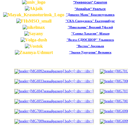
"Универсал" Саратов
"Акжайык" Уральск
"Динамо-Маяк" Краснотурьинск
"СКА-Свердловск" Екатеринбург
"Никельщик" Верхний Уфалей
"Саяны-Хакасия" Абакан
"Волга-СДЮСШОР" Ульяновск
"Восток" Арсеньев
"Знамя-Удмуртия" Воткинск