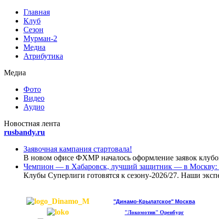
Главная
Клуб
Сезон
Мурман-2
Медиа
Атрибутика
Медиа
Фото
Видео
Аудио
Новoстная лента
rusbandy.ru
Заявочная кампания стартовала!
В новом офисе ФХМР началось оформление заявок клубов
Чемпион — в Хабаровск, лучший защитник — в Москву: 
Клубы Суперлиги готовятся к сезону-2026/27. Наши эксп
"Динамо-Крылатское" Москва
"Локомотив" Оренбург