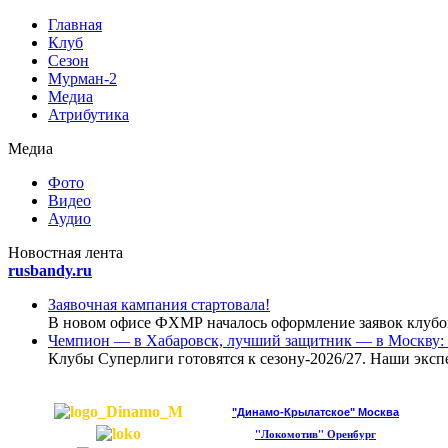
Главная
Клуб
Сезон
Мурман-2
Медиа
Атрибутика
Медиа
Фото
Видео
Аудио
Новoстная лента
rusbandy.ru
Заявочная кампания стартовала!
В новом офисе ФХМР началось оформление заявок клубов
Чемпион — в Хабаровск, лучший защитник — в Москву: 
Клубы Суперлиги готовятся к сезону-2026/27. Наши эксп
"Динамо-Крылатское" Москва
"Локомотив" Оренбург