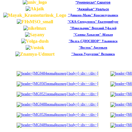
"Универсал" Саратов
"Акжайык" Уральск
"Динамо-Маяк" Краснотурьинск
"СКА-Свердловск" Екатеринбург
"Никельщик" Верхний Уфалей
"Саяны-Хакасия" Абакан
"Волга-СДЮСШОР" Ульяновск
"Восток" Арсеньев
"Знамя-Удмуртия" Воткинск